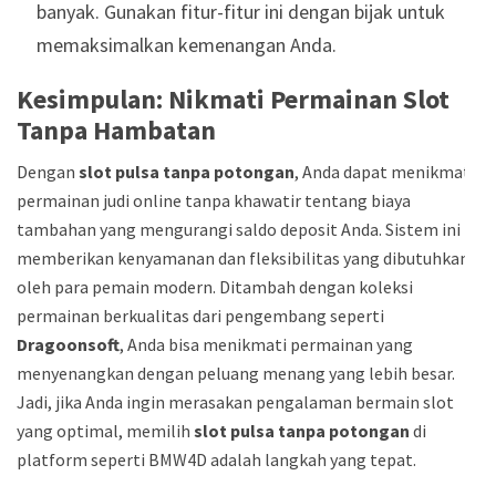
banyak. Gunakan fitur-fitur ini dengan bijak untuk
memaksimalkan kemenangan Anda.
Kesimpulan: Nikmati Permainan Slot
Tanpa Hambatan
Dengan
slot pulsa tanpa potongan
, Anda dapat menikmati
permainan judi online tanpa khawatir tentang biaya
tambahan yang mengurangi saldo deposit Anda. Sistem ini
memberikan kenyamanan dan fleksibilitas yang dibutuhkan
oleh para pemain modern. Ditambah dengan koleksi
permainan berkualitas dari pengembang seperti
Dragoonsoft
, Anda bisa menikmati permainan yang
menyenangkan dengan peluang menang yang lebih besar.
Jadi, jika Anda ingin merasakan pengalaman bermain slot
yang optimal, memilih
slot pulsa tanpa potongan
di
platform seperti BMW4D adalah langkah yang tepat.