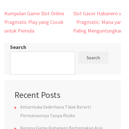
Post
Kumpulan Game Slot Online
Slot Gacor Habanero vs.
navigation
Pragmatic Play yang Cocok
Pragmatic: Mana yang
untuk Pemula
Paling Menguntungkan?
Search
Search
Recent Posts
Antarmuka Sederhana Tidak Berarti
Permainannya Tanpa Risiko
Kenapa Game Habanero Bertemakan Asia