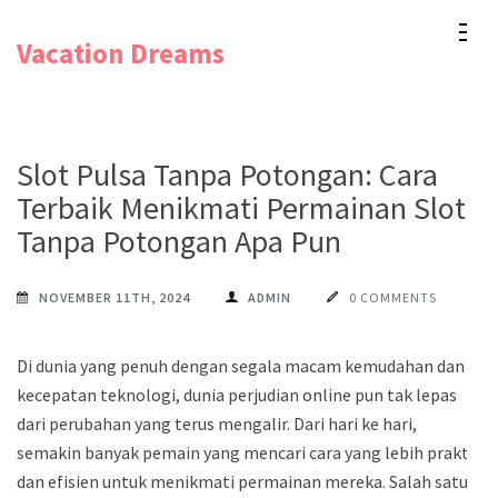
Skip
Vacation Dreams
to
content
(Press
Enter)
Slot Pulsa Tanpa Potongan: Cara
Terbaik Menikmati Permainan Slot
Tanpa Potongan Apa Pun
NOVEMBER 11TH, 2024
ADMIN
0 COMMENTS
Di dunia yang penuh dengan segala macam kemudahan dan
kecepatan teknologi, dunia perjudian online pun tak lepas
dari perubahan yang terus mengalir. Dari hari ke hari,
semakin banyak pemain yang mencari cara yang lebih praktis
dan efisien untuk menikmati permainan mereka. Salah satu