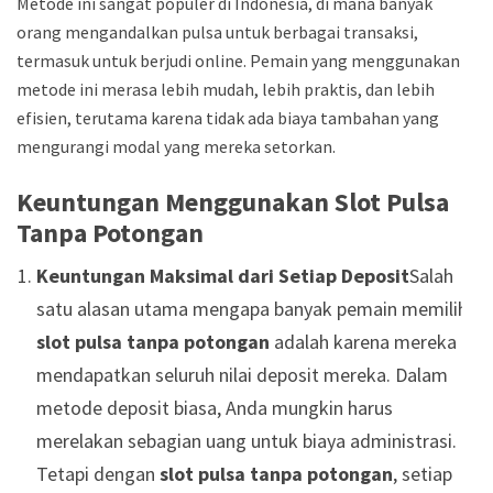
Metode ini sangat populer di Indonesia, di mana banyak
orang mengandalkan pulsa untuk berbagai transaksi,
termasuk untuk berjudi online. Pemain yang menggunakan
metode ini merasa lebih mudah, lebih praktis, dan lebih
efisien, terutama karena tidak ada biaya tambahan yang
mengurangi modal yang mereka setorkan.
Keuntungan Menggunakan Slot Pulsa
Tanpa Potongan
Keuntungan Maksimal dari Setiap Deposit
Salah
satu alasan utama mengapa banyak pemain memilih
slot pulsa tanpa potongan
adalah karena mereka
mendapatkan seluruh nilai deposit mereka. Dalam
metode deposit biasa, Anda mungkin harus
merelakan sebagian uang untuk biaya administrasi.
Tetapi dengan
slot pulsa tanpa potongan
, setiap