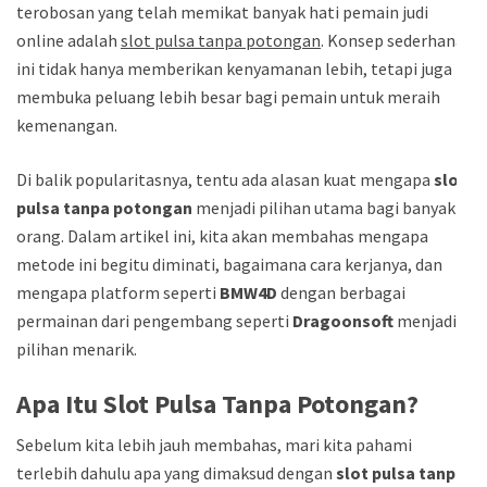
terobosan yang telah memikat banyak hati pemain judi
online adalah
slot pulsa tanpa potongan
. Konsep sederhana
ini tidak hanya memberikan kenyamanan lebih, tetapi juga
membuka peluang lebih besar bagi pemain untuk meraih
kemenangan.
Di balik popularitasnya, tentu ada alasan kuat mengapa
slot
pulsa tanpa potongan
menjadi pilihan utama bagi banyak
orang. Dalam artikel ini, kita akan membahas mengapa
metode ini begitu diminati, bagaimana cara kerjanya, dan
mengapa platform seperti
BMW4D
dengan berbagai
permainan dari pengembang seperti
Dragoonsoft
menjadi
pilihan menarik.
Apa Itu Slot Pulsa Tanpa Potongan?
Sebelum kita lebih jauh membahas, mari kita pahami
terlebih dahulu apa yang dimaksud dengan
slot pulsa tanpa