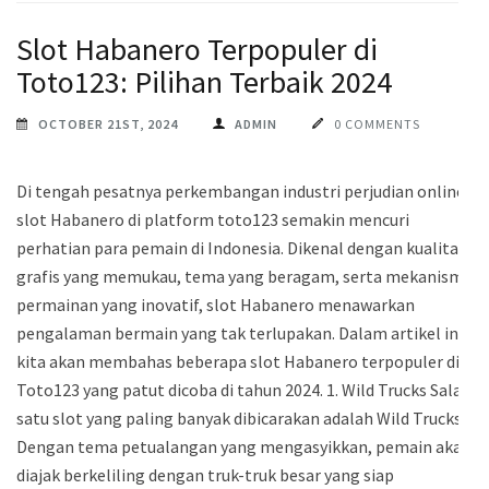
Slot Habanero Terpopuler di
Toto123: Pilihan Terbaik 2024
OCTOBER 21ST, 2024
ADMIN
0 COMMENTS
Di tengah pesatnya perkembangan industri perjudian online,
slot Habanero di platform toto123 semakin mencuri
perhatian para pemain di Indonesia. Dikenal dengan kualitas
grafis yang memukau, tema yang beragam, serta mekanisme
permainan yang inovatif, slot Habanero menawarkan
pengalaman bermain yang tak terlupakan. Dalam artikel ini,
kita akan membahas beberapa slot Habanero terpopuler di
Toto123 yang patut dicoba di tahun 2024. 1. Wild Trucks Salah
satu slot yang paling banyak dibicarakan adalah Wild Trucks.
Dengan tema petualangan yang mengasyikkan, pemain akan
diajak berkeliling dengan truk-truk besar yang siap