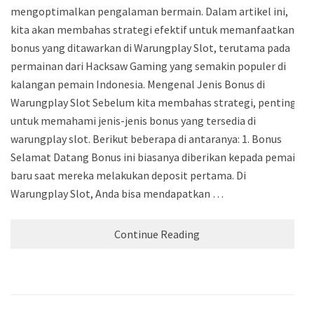
mengoptimalkan pengalaman bermain. Dalam artikel ini,
kita akan membahas strategi efektif untuk memanfaatkan
bonus yang ditawarkan di Warungplay Slot, terutama pada
permainan dari Hacksaw Gaming yang semakin populer di
kalangan pemain Indonesia. Mengenal Jenis Bonus di
Warungplay Slot Sebelum kita membahas strategi, penting
untuk memahami jenis-jenis bonus yang tersedia di
warungplay slot. Berikut beberapa di antaranya: 1. Bonus
Selamat Datang Bonus ini biasanya diberikan kepada pemain
baru saat mereka melakukan deposit pertama. Di
Warungplay Slot, Anda bisa mendapatkan …
Continue Reading