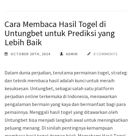
Cara Membaca Hasil Togel di
Untungbet untuk Prediksi yang
Lebih Baik
OCTOBER 29TH, 2024
ADMIN
0 COMMENTS
Dalam dunia perjudian, terutama permainan togel, strategi
dan teknik membaca hasil adalah kunci untuk meraih
kesuksesan. Untungbet, sebagai salah satu platform
perjudian online terkemuka di Indonesia, menawarkan
pengalaman bermain yang kaya dan bermanfaat bagi para
pemainnya. Menggali hasil togel yang ditawarkan oleh
Untungbet bisa menjadi langkah awal untuk meningkatkan
peluang menang. Di sinilah pentingnya kemampuan
membaca hasil togel dengan bijak. Memahami Hasil Togel