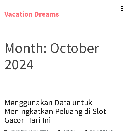
Skip
Vacation Dreams
to
content
(Press
Enter)
Month:
October
2024
Menggunakan Data untuk
Meningkatkan Peluang di Slot
Gacor Hari Ini