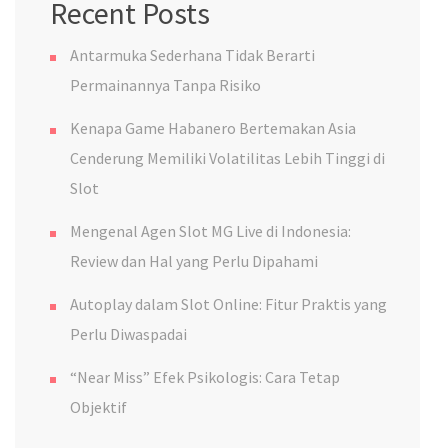
Recent Posts
Antarmuka Sederhana Tidak Berarti
Permainannya Tanpa Risiko
Kenapa Game Habanero Bertemakan Asia
Cenderung Memiliki Volatilitas Lebih Tinggi di
Slot
Mengenal Agen Slot MG Live di Indonesia:
Review dan Hal yang Perlu Dipahami
Autoplay dalam Slot Online: Fitur Praktis yang
Perlu Diwaspadai
“Near Miss” Efek Psikologis: Cara Tetap
Objektif