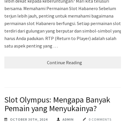
lebih dekat kepada keberuntungan? Mari kita telusuri
bersama. Memahami Permainan Slot Habanero Sebelum
terjun lebih jauh, penting untuk memahami bagaimana
permainan slot Habanero berfungsi. Setiap permainan slot
terdiri dari gulungan yang berputar dan simbol-simbol yang
harus Anda padukan. RTP (Return to Player) adalah salah
satu aspek penting yang …
Continue Reading
Slot Olympus: Mengapa Banyak
Pemain yang Menyukainya?
OCTOBER 30TH, 2024
ADMIN
0 COMMENTS