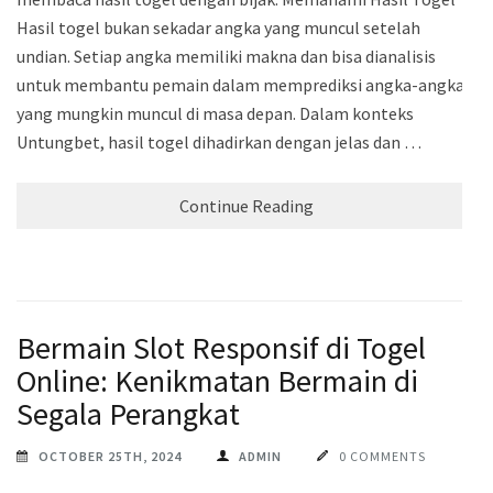
Hasil togel bukan sekadar angka yang muncul setelah
undian. Setiap angka memiliki makna dan bisa dianalisis
untuk membantu pemain dalam memprediksi angka-angka
yang mungkin muncul di masa depan. Dalam konteks
Untungbet, hasil togel dihadirkan dengan jelas dan …
Continue Reading
Bermain Slot Responsif di Togel
Online: Kenikmatan Bermain di
Segala Perangkat
OCTOBER 25TH, 2024
ADMIN
0 COMMENTS