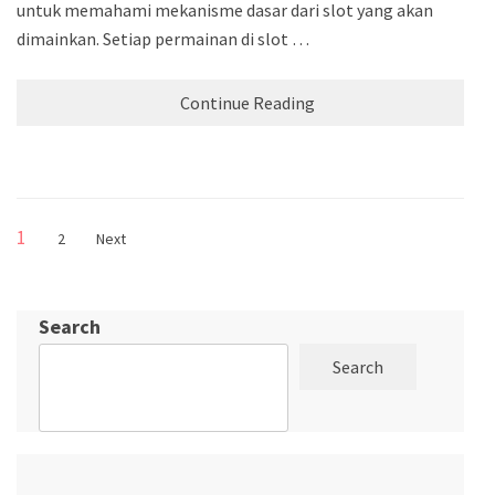
untuk memahami mekanisme dasar dari slot yang akan
dimainkan. Setiap permainan di slot …
Continue Reading
Posts
Page
1
Page
2
Next
pagination
Search
Search