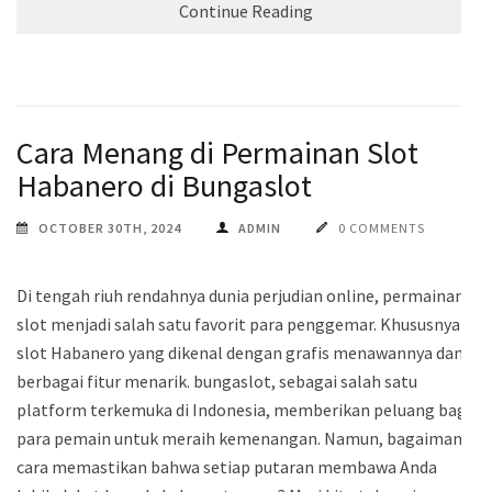
Continue Reading
Cara Menang di Permainan Slot
Habanero di Bungaslot
OCTOBER 30TH, 2024
ADMIN
0 COMMENTS
Di tengah riuh rendahnya dunia perjudian online, permainan
slot menjadi salah satu favorit para penggemar. Khususnya
slot Habanero yang dikenal dengan grafis menawannya dan
berbagai fitur menarik. bungaslot, sebagai salah satu
platform terkemuka di Indonesia, memberikan peluang bagi
para pemain untuk meraih kemenangan. Namun, bagaimana
cara memastikan bahwa setiap putaran membawa Anda