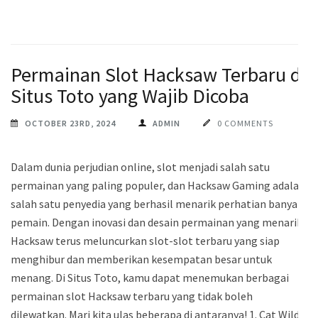
Permainan Slot Hacksaw Terbaru di
Situs Toto yang Wajib Dicoba
OCTOBER 23RD, 2024
ADMIN
0 COMMENTS
Dalam dunia perjudian online, slot menjadi salah satu
permainan yang paling populer, dan Hacksaw Gaming adalah
salah satu penyedia yang berhasil menarik perhatian banyak
pemain. Dengan inovasi dan desain permainan yang menarik,
Hacksaw terus meluncurkan slot-slot terbaru yang siap
menghibur dan memberikan kesempatan besar untuk
menang. Di Situs Toto, kamu dapat menemukan berbagai
permainan slot Hacksaw terbaru yang tidak boleh
dilewatkan. Mari kita ulas beberapa di antaranya! 1. Cat Wild