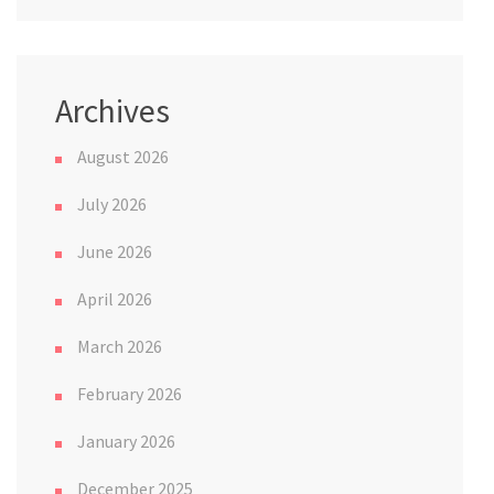
Archives
August 2026
July 2026
June 2026
April 2026
March 2026
February 2026
January 2026
December 2025