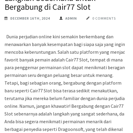
Bergabung di Cair77 Slot
DECEMBER 16TH, 2024
ADMIN
0 COMMENTS
Dunia perjudian online kini semakin berkembang dan
menawarkan banyak kesempatan bagi siapa saja yang ingin
mencoba keberuntungan. Salah satu platform yang menjadi
favorit banyak pemain adalah Cair77 Slot, tempat di mana
para penggemar permainan slot dapat menikmati beragam
permainan seru dengan peluang besar untuk menang.
Tetapi, bagi sebagian orang, bergabung dengan platform
baru seperti Cair77 Slot bisa terasa sedikit menakutkan,
terutama jika mereka belum familiar dengan dunia perjudian
online. Namun, jangan khawatir! Bergabung dengan Cair77
Slot sebenarnya adalah langkah yang sangat sederhana, dan
Anda bisa segera menikmati permainan menarik dari
berbagai penyedia seperti Dragoonsoft, yang telah dikenal