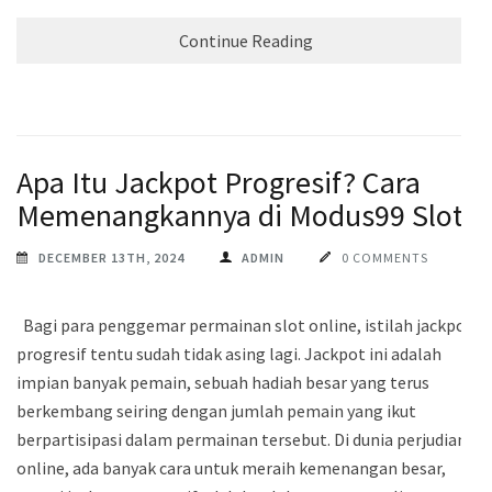
Continue Reading
Apa Itu Jackpot Progresif? Cara
Memenangkannya di Modus99 Slot
DECEMBER 13TH, 2024
ADMIN
0 COMMENTS
Bagi para penggemar permainan slot online, istilah jackpot
progresif tentu sudah tidak asing lagi. Jackpot ini adalah
impian banyak pemain, sebuah hadiah besar yang terus
berkembang seiring dengan jumlah pemain yang ikut
berpartisipasi dalam permainan tersebut. Di dunia perjudian
online, ada banyak cara untuk meraih kemenangan besar,