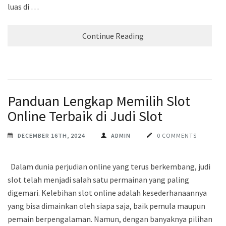
luas di …
Continue Reading
Panduan Lengkap Memilih Slot
Online Terbaik di Judi Slot
DECEMBER 16TH, 2024
ADMIN
0 COMMENTS
Dalam dunia perjudian online yang terus berkembang, judi
slot telah menjadi salah satu permainan yang paling
digemari. Kelebihan slot online adalah kesederhanaannya
yang bisa dimainkan oleh siapa saja, baik pemula maupun
pemain berpengalaman. Namun, dengan banyaknya pilihan