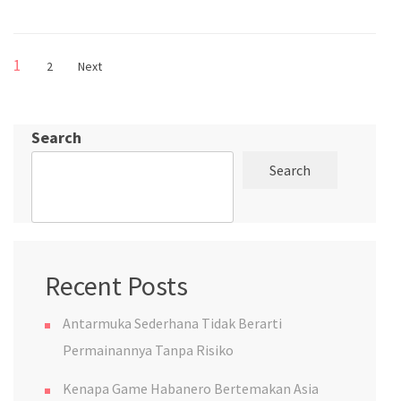
Posts
Page
1
Page
2
Next
pagination
Search
Search
Recent Posts
Antarmuka Sederhana Tidak Berarti
Permainannya Tanpa Risiko
Kenapa Game Habanero Bertemakan Asia