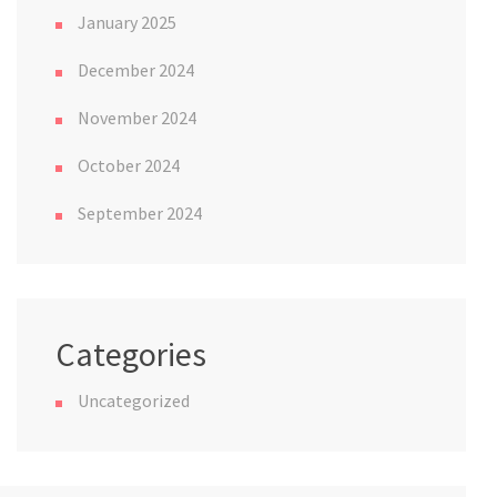
January 2025
December 2024
November 2024
October 2024
September 2024
Categories
Uncategorized