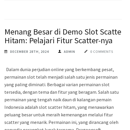
Menang Besar di Demo Slot Scatter
Hitam: Pelajari Fitur Scatter-nya
DECEMBER 28TH, 2024
ADMIN
0 COMMENTS
Dalam dunia perjudian online yang berkembang pesat,
permainan slot telah menjadi salah satu jenis permainan
yang paling diminati. Berbagai varian permainan slot
tersedia, dengan tema dan fitur yang beragam. Salah satu
permainan yang tengah naik daun di kalangan pemain
Indonesia adalah slot scatter hitam, yang menawarkan
peluang besar untuk meraih kemenangan melalui fitur
scatter yang menarik. Permainan ini, yang dirancang oleh
penyedia perangkat lunak ternama, Dragoonsoft,