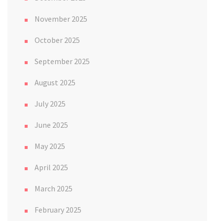
November 2025
October 2025
September 2025
August 2025
July 2025
June 2025
May 2025
April 2025
March 2025
February 2025