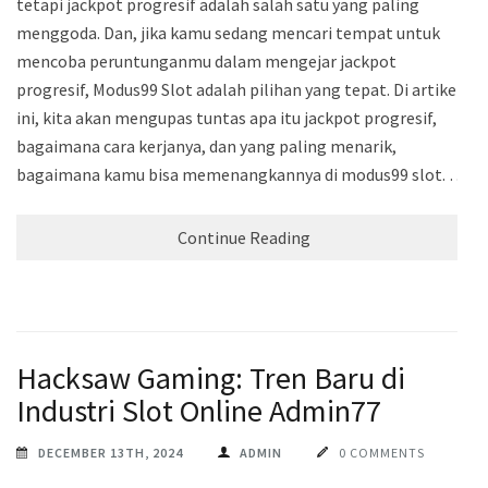
tetapi jackpot progresif adalah salah satu yang paling
menggoda. Dan, jika kamu sedang mencari tempat untuk
mencoba peruntunganmu dalam mengejar jackpot
progresif, Modus99 Slot adalah pilihan yang tepat. Di artikel
ini, kita akan mengupas tuntas apa itu jackpot progresif,
bagaimana cara kerjanya, dan yang paling menarik,
bagaimana kamu bisa memenangkannya di modus99 slot. …
Continue Reading
Hacksaw Gaming: Tren Baru di
Industri Slot Online Admin77
DECEMBER 13TH, 2024
ADMIN
0 COMMENTS