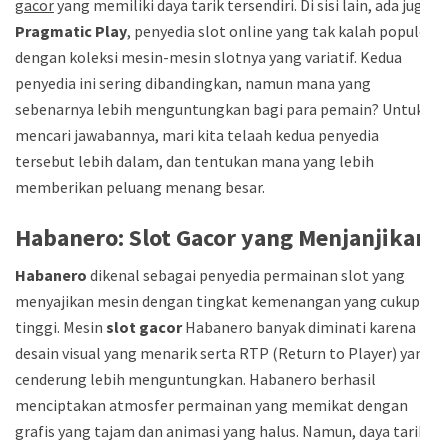
gacor
yang memiliki daya tarik tersendiri. Di sisi lain, ada juga
Pragmatic Play
, penyedia slot online yang tak kalah populer
dengan koleksi mesin-mesin slotnya yang variatif. Kedua
penyedia ini sering dibandingkan, namun mana yang
sebenarnya lebih menguntungkan bagi para pemain? Untuk
mencari jawabannya, mari kita telaah kedua penyedia
tersebut lebih dalam, dan tentukan mana yang lebih
memberikan peluang menang besar.
Habanero: Slot Gacor yang Menjanjikan
Habanero
dikenal sebagai penyedia permainan slot yang
menyajikan mesin dengan tingkat kemenangan yang cukup
tinggi. Mesin
slot gacor
Habanero banyak diminati karena
desain visual yang menarik serta RTP (Return to Player) yang
cenderung lebih menguntungkan. Habanero berhasil
menciptakan atmosfer permainan yang memikat dengan
grafis yang tajam dan animasi yang halus. Namun, daya tarik