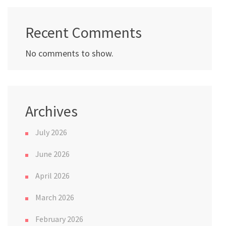
Recent Comments
No comments to show.
Archives
July 2026
June 2026
April 2026
March 2026
February 2026