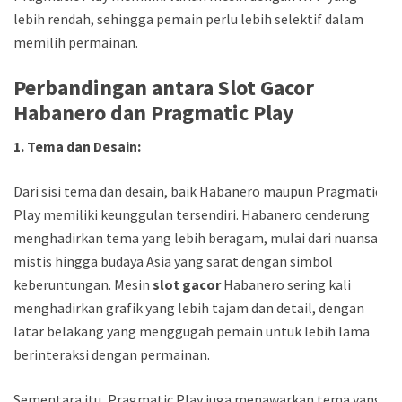
lebih rendah, sehingga pemain perlu lebih selektif dalam
memilih permainan.
Perbandingan antara Slot Gacor
Habanero dan Pragmatic Play
1. Tema dan Desain:
Dari sisi tema dan desain, baik Habanero maupun Pragmatic
Play memiliki keunggulan tersendiri. Habanero cenderung
menghadirkan tema yang lebih beragam, mulai dari nuansa
mistis hingga budaya Asia yang sarat dengan simbol
keberuntungan. Mesin
slot gacor
Habanero sering kali
menghadirkan grafik yang lebih tajam dan detail, dengan
latar belakang yang menggugah pemain untuk lebih lama
berinteraksi dengan permainan.
Sementara itu, Pragmatic Play juga menawarkan tema yang