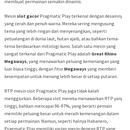
membuat permainan semakin dinamis.
Mesin
slot gacor
Pragmatic Play terkenal dengan desainnya
yang cerah dan penuh warna. Mereka sering mengusung
tema yang lebih ringan dan menyenangkan, seperti
petualangan di dunia laut, hutan ajaib, atau bahkan tema-
tema berdasarkan mitologi kuno. Salah satu mesin yang
sangat terkenal dari Pragmatic Play adalah
Great Rhino
Megaways
, yang menawarkan peluang kemenangan yang
luar biasa tinggi, dengan fitur
Megaways
yang memberi
kesempatan untuk menang lebih besar di setiap putaran.
RTP mesin slot Pragmatic Play juga tidak kalah
menggiurkan. Beberapa slot mereka menawarkan RTP yang
tinggi, bahkan mencapai 96-97%, yang berarti pemain
memiliki peluang besar untuk meraih kemenangan dalam
setiap permainan. Namun, seperti halnya Habanero,
Pragmatic Play memiliki varian mesin dengan RTP yang