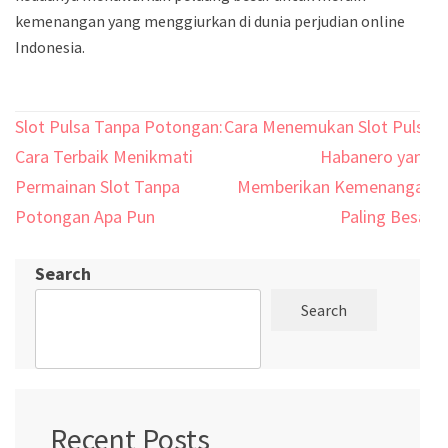
kemenangan yang menggiurkan di dunia perjudian online
Indonesia.
Post
Slot Pulsa Tanpa Potongan:
Cara Menemukan Slot Pulsa
navigation
Cara Terbaik Menikmati
Habanero yang
Permainan Slot Tanpa
Memberikan Kemenangan
Potongan Apa Pun
Paling Besar
Search
Search
Recent Posts