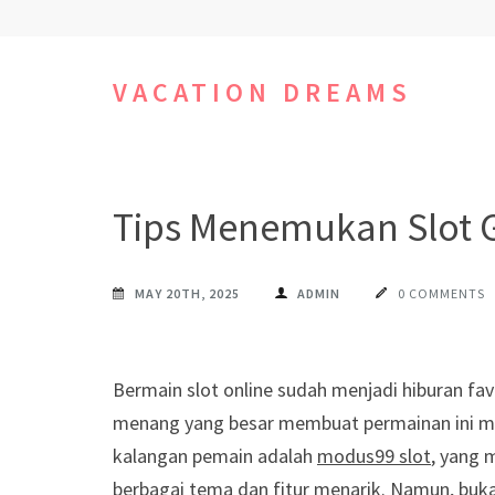
Skip
to
content
VACATION DREAMS
(Press
Enter)
Tips Menemukan Slot G
MAY 20TH, 2025
ADMIN
0 COMMENTS
Bermain slot online sudah menjadi hiburan favo
menang yang besar membuat permainan ini mak
kalangan pemain adalah
modus99 slot
, yang 
berbagai tema dan fitur menarik. Namun, bukan