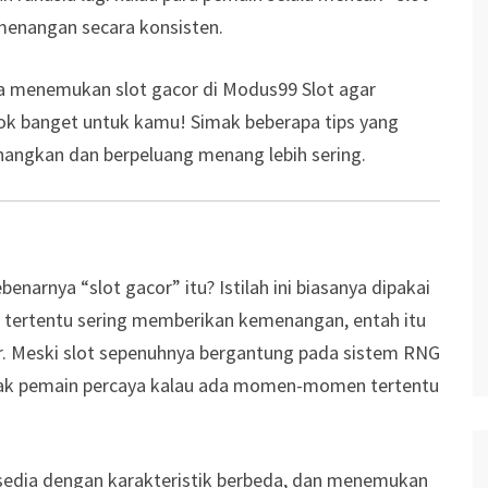
enangan secara konsisten.
a menemukan slot gacor di Modus99 Slot agar
cok banget untuk kamu! Simak beberapa tips yang
gkan dan berpeluang menang lebih sering.
enarnya “slot gacor” itu? Istilah ini biasanya dipakai
 tertentu sering memberikan kemenangan, entah itu
r. Meski slot sepenuhnya bergantung pada sistem RNG
ak pemain percaya kalau ada momen-momen tertentu
ersedia dengan karakteristik berbeda, dan menemukan