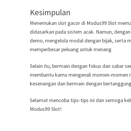
Kesimpulan
Menemukan slot gacor di Modus99 Slot meman
didasarkan pada sistem acak. Namun, denga
demo, mengelola modal dengan bijak, serta
memperbesar peluang untuk menang.
Selain itu, bermain dengan fokus dan sabar s
membantu kamu mengenali momen-momen mesin
kesenangan dan bermain dengan bertanggung
Selamat mencoba tips-tips ini dan semoga ke
Modus99 Slot!