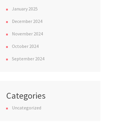
January 2025
December 2024
November 2024
October 2024
September 2024
Categories
Uncategorized