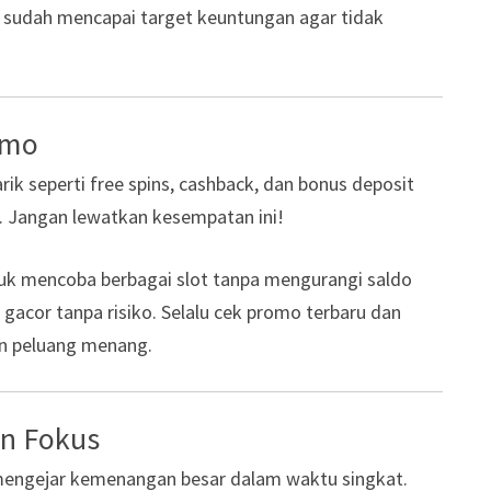
 sudah mencapai target keuntungan agar tidak
omo
k seperti free spins, cashback, dan bonus deposit
 Jangan lewatkan kesempatan ini!
tuk mencoba berbagai slot tanpa mengurangi saldo
t gacor tanpa risiko. Selalu cek promo terbaru dan
n peluang menang.
an Fokus
 mengejar kemenangan besar dalam waktu singkat.