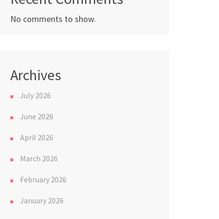
No comments to show.
Archives
July 2026
June 2026
April 2026
March 2026
February 2026
January 2026