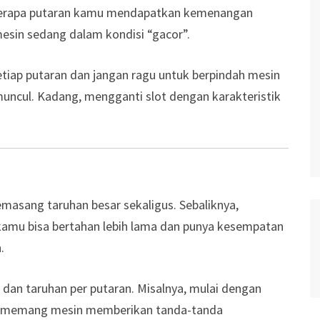
beberapa putaran kamu mendapatkan kemenangan
 mesin sedang dalam kondisi “gacor”.
tiap putaran dan jangan ragu untuk berpindah mesin
uncul. Kadang, mengganti slot dengan karakteristik
masang taruhan besar sekaligus. Sebaliknya,
amu bisa bertahan lebih lama dan punya kesempatan
.
 dan taruhan per putaran. Misalnya, mulai dengan
jika memang mesin memberikan tanda-tanda