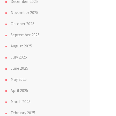
December 2025
November 2025
October 2025
September 2025
August 2025
July 2025
June 2025
May 2025
April 2025
March 2025
February 2025