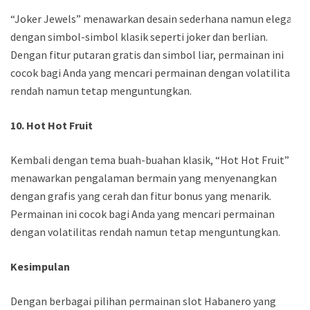
“Joker Jewels” menawarkan desain sederhana namun elegan
dengan simbol-simbol klasik seperti joker dan berlian.
Dengan fitur putaran gratis dan simbol liar, permainan ini
cocok bagi Anda yang mencari permainan dengan volatilitas
rendah namun tetap menguntungkan.
10. Hot Hot Fruit
Kembali dengan tema buah-buahan klasik, “Hot Hot Fruit”
menawarkan pengalaman bermain yang menyenangkan
dengan grafis yang cerah dan fitur bonus yang menarik.
Permainan ini cocok bagi Anda yang mencari permainan
dengan volatilitas rendah namun tetap menguntungkan.
Kesimpulan
Dengan berbagai pilihan permainan slot Habanero yang