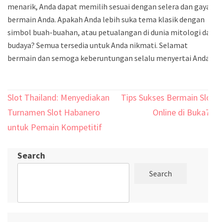
menarik, Anda dapat memilih sesuai dengan selera dan gaya
bermain Anda. Apakah Anda lebih suka tema klasik dengan
simbol buah-buahan, atau petualangan di dunia mitologi dan
budaya? Semua tersedia untuk Anda nikmati. Selamat
bermain dan semoga keberuntungan selalu menyertai Anda!
Post
Slot Thailand: Menyediakan
Tips Sukses Bermain Slot
navigation
Turnamen Slot Habanero
Online di Buka77
untuk Pemain Kompetitif
Search
Search