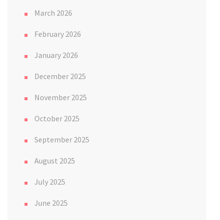
March 2026
February 2026
January 2026
December 2025
November 2025
October 2025
September 2025
August 2025
July 2025
June 2025