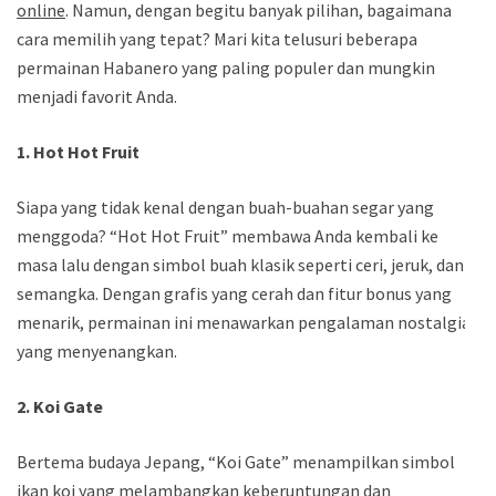
online
. Namun, dengan begitu banyak pilihan, bagaimana
cara memilih yang tepat? Mari kita telusuri beberapa
permainan Habanero yang paling populer dan mungkin
menjadi favorit Anda.
1. Hot Hot Fruit
Siapa yang tidak kenal dengan buah-buahan segar yang
menggoda? “Hot Hot Fruit” membawa Anda kembali ke
masa lalu dengan simbol buah klasik seperti ceri, jeruk, dan
semangka. Dengan grafis yang cerah dan fitur bonus yang
menarik, permainan ini menawarkan pengalaman nostalgia
yang menyenangkan.
2. Koi Gate
Bertema budaya Jepang, “Koi Gate” menampilkan simbol
ikan koi yang melambangkan keberuntungan dan