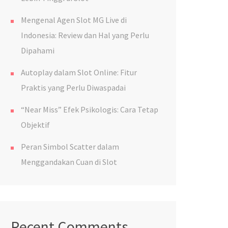
Mengenal Agen Slot MG Live di
Indonesia: Review dan Hal yang Perlu
Dipahami
Autoplay dalam Slot Online: Fitur
Praktis yang Perlu Diwaspadai
“Near Miss” Efek Psikologis: Cara Tetap
Objektif
Peran Simbol Scatter dalam
Menggandakan Cuan di Slot
Recent Comments