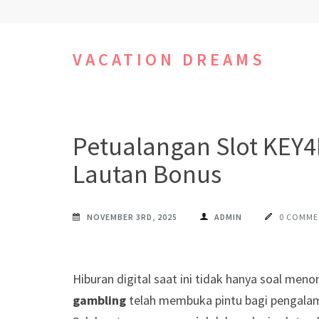
Skip
to
content
VACATION DREAMS
(Press
Enter)
Petualangan Slot KEY4
Lautan Bonus
NOVEMBER 3RD, 2025
ADMIN
0 COMME
Hiburan digital saat ini tidak hanya soal men
gambling
telah membuka pintu bagi pengalama