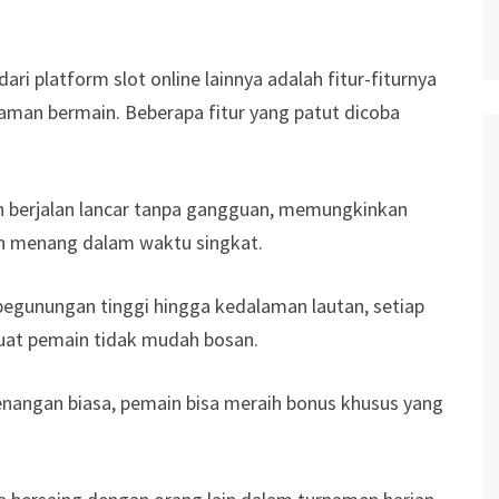
ari platform slot online lainnya adalah fitur-fiturnya
man bermain. Beberapa fitur yang patut dicoba
n berjalan lancar tanpa gangguan, memungkinkan
n menang dalam waktu singkat.
pegunungan tinggi hingga kedalaman lautan, setiap
buat pemain tidak mudah bosan.
nangan biasa, pemain bisa meraih bonus khusus yang