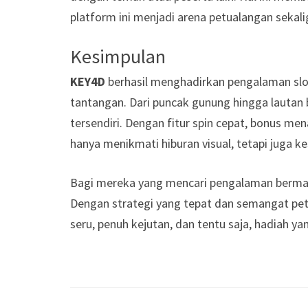
platform ini menjadi arena petualangan seka
Kesimpulan
KEY4D
berhasil menghadirkan pengalaman slo
tantangan. Dari puncak gunung hingga lauta
tersendiri. Dengan fitur spin cepat, bonus men
hanya menikmati hiburan visual, tetapi juga 
Bagi mereka yang mencari pengalaman bermai
Dengan strategi yang tepat dan semangat petu
seru, penuh kejutan, dan tentu saja, hadiah 