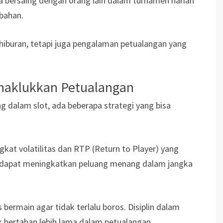
a bersaing dengan orang lain dalam turnamen harian
mbahan.
hiburan, tetapi juga pengalaman petualangan yang
naklukkan Petualangan
dalam slot, ada beberapa strategi yang bisa
ngkat volatilitas dan RTP (Return to Player) yang
i dapat meningkatkan peluang menang dalam jangka
bermain agar tidak terlalu boros. Disiplin dalam
bertahan lebih lama dalam petualangan.