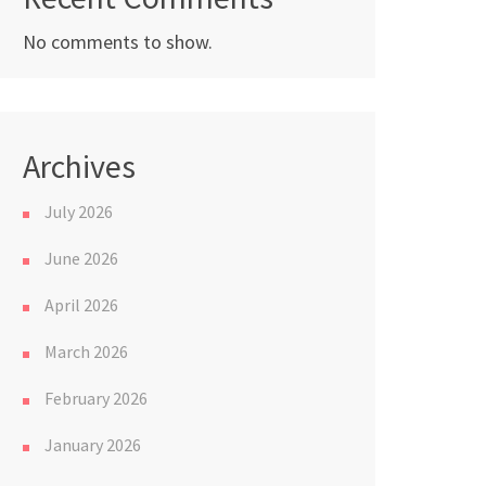
No comments to show.
Archives
July 2026
June 2026
April 2026
March 2026
February 2026
January 2026