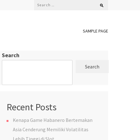
Search
for:
SAMPLE PAGE
Search
Search
Recent Posts
Kenapa Game Habanero Bertemakan
Asia Cenderung Memiliki Volatilitas
Lebih Tinggi di Slot