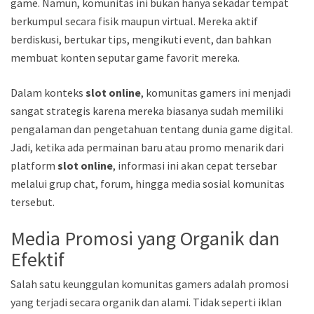
game. Namun, komunitas ini bukan hanya sekadar tempat
berkumpul secara fisik maupun virtual. Mereka aktif
berdiskusi, bertukar tips, mengikuti event, dan bahkan
membuat konten seputar game favorit mereka.
Dalam konteks
slot online
, komunitas gamers ini menjadi
sangat strategis karena mereka biasanya sudah memiliki
pengalaman dan pengetahuan tentang dunia game digital.
Jadi, ketika ada permainan baru atau promo menarik dari
platform
slot online
, informasi ini akan cepat tersebar
melalui grup chat, forum, hingga media sosial komunitas
tersebut.
Media Promosi yang Organik dan
Efektif
Salah satu keunggulan komunitas gamers adalah promosi
yang terjadi secara organik dan alami. Tidak seperti iklan