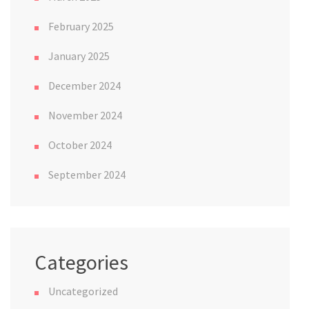
February 2025
January 2025
December 2024
November 2024
October 2024
September 2024
Categories
Uncategorized