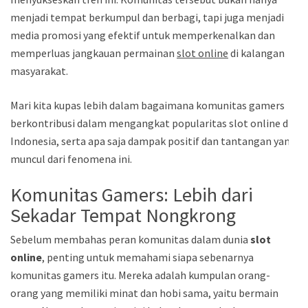
menjadi tempat berkumpul dan berbagi, tapi juga menjadi
media promosi yang efektif untuk memperkenalkan dan
memperluas jangkauan permainan
slot online
di kalangan
masyarakat.
Mari kita kupas lebih dalam bagaimana komunitas gamers
berkontribusi dalam mengangkat popularitas slot online di
Indonesia, serta apa saja dampak positif dan tantangan yang
muncul dari fenomena ini.
Komunitas Gamers: Lebih dari
Sekadar Tempat Nongkrong
Sebelum membahas peran komunitas dalam dunia
slot
online
, penting untuk memahami siapa sebenarnya
komunitas gamers itu. Mereka adalah kumpulan orang-
orang yang memiliki minat dan hobi sama, yaitu bermain