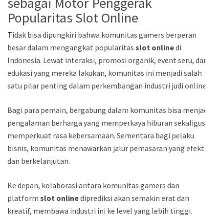
sebagai Motor Penggerak
Popularitas Slot Online
Tidak bisa dipungkiri bahwa komunitas gamers berperan
besar dalam mengangkat popularitas
slot online
di
Indonesia. Lewat interaksi, promosi organik, event seru, dan
edukasi yang mereka lakukan, komunitas ini menjadi salah
satu pilar penting dalam perkembangan industri judi online.
Bagi para pemain, bergabung dalam komunitas bisa menjadi
pengalaman berharga yang memperkaya hiburan sekaligus
memperkuat rasa kebersamaan. Sementara bagi pelaku
bisnis, komunitas menawarkan jalur pemasaran yang efektif
dan berkelanjutan.
Ke depan, kolaborasi antara komunitas gamers dan
platform
slot online
diprediksi akan semakin erat dan
kreatif, membawa industri ini ke level yang lebih tinggi.