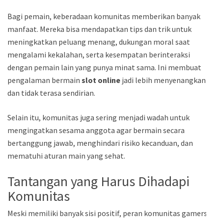
Bagi pemain, keberadaan komunitas memberikan banyak
manfaat. Mereka bisa mendapatkan tips dan trik untuk
meningkatkan peluang menang, dukungan moral saat
mengalami kekalahan, serta kesempatan berinteraksi
dengan pemain lain yang punya minat sama. Ini membuat
pengalaman bermain
slot online
jadi lebih menyenangkan
dan tidak terasa sendirian.
Selain itu, komunitas juga sering menjadi wadah untuk
mengingatkan sesama anggota agar bermain secara
bertanggung jawab, menghindari risiko kecanduan, dan
mematuhi aturan main yang sehat.
Tantangan yang Harus Dihadapi
Komunitas
Meski memiliki banyak sisi positif, peran komunitas gamers