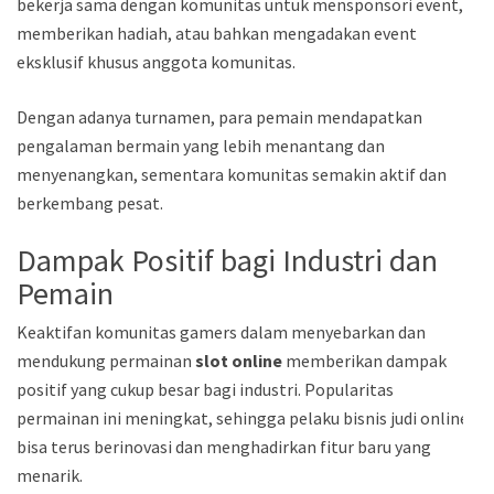
bekerja sama dengan komunitas untuk mensponsori event,
memberikan hadiah, atau bahkan mengadakan event
eksklusif khusus anggota komunitas.
Dengan adanya turnamen, para pemain mendapatkan
pengalaman bermain yang lebih menantang dan
menyenangkan, sementara komunitas semakin aktif dan
berkembang pesat.
Dampak Positif bagi Industri dan
Pemain
Keaktifan komunitas gamers dalam menyebarkan dan
mendukung permainan
slot online
memberikan dampak
positif yang cukup besar bagi industri. Popularitas
permainan ini meningkat, sehingga pelaku bisnis judi online
bisa terus berinovasi dan menghadirkan fitur baru yang
menarik.