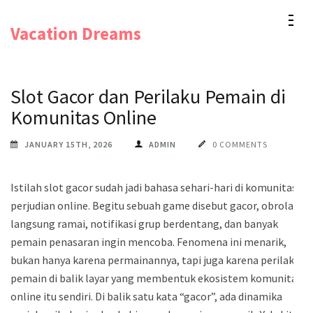
Skip
Vacation Dreams
to
content
(Press
Slot Gacor dan Perilaku Pemain di
Enter)
Komunitas Online
JANUARY 15TH, 2026
ADMIN
0 COMMENTS
Istilah slot gacor sudah jadi bahasa sehari-hari di komunitas
perjudian online. Begitu sebuah game disebut gacor, obrolan
langsung ramai, notifikasi grup berdentang, dan banyak
pemain penasaran ingin mencoba. Fenomena ini menarik,
bukan hanya karena permainannya, tapi juga karena perilaku
pemain di balik layar yang membentuk ekosistem komunitas
online itu sendiri. Di balik satu kata “gacor”, ada dinamika