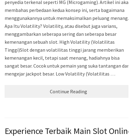
penyedia terkenal seperti MG (Microgaming). Artikel ini akan
membahas perbedaan kedua konsep ini, serta bagaimana
menggunakannya untuk memaksimalkan peluang menang.
Apa Itu Volatility? Volatility, atau disebut juga varians,
menggambarkan seberapa sering dan seberapa besar
kemenangan sebuah slot. High Volatility (Volatilitas
Tinggi)Slot dengan volatilitas tinggi jarang memberikan
kemenangan kecil, tetapi saat menang, hadiahnya bisa
sangat besar. Cocok untuk pemain yang suka tantangan dan
mengejar jackpot besar. Low Volatility (Volatilitas …
Continue Reading
Experience Terbaik Main Slot Online