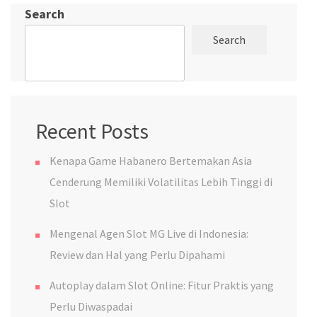
Search
Search
Recent Posts
Kenapa Game Habanero Bertemakan Asia
Cenderung Memiliki Volatilitas Lebih Tinggi di
Slot
Mengenal Agen Slot MG Live di Indonesia:
Review dan Hal yang Perlu Dipahami
Autoplay dalam Slot Online: Fitur Praktis yang
Perlu Diwaspadai