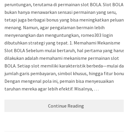
peruntungan, terutama di permainan slot BOLA. Slot BOLA
bukan hanya menawarkan sensasi permainan yang seru,
tetapi juga berbagai bonus yang bisa meningkatkan peluang
menang. Namun, agar pengalaman bermain lebih
menyenangkan dan menguntungkan, romeo303 login
dibutuhkan strategi yang tepat. 1. Memahami Mekanisme
Slot BOLA Sebelum mulai bertaruh, hal pertama yang harus
dilakukan adalah memahami mekanisme permainan slot
BOLA. Setiap slot memiliki karakteristik berbeda—mulai dari
jumlah garis pembayaran, simbol khusus, hingga fitur bonus.
Dengan mengenal pola ini, pemain bisa menyesuaikan
taruhan mereka agar lebih efektif. Misalnya, …
Continue Reading