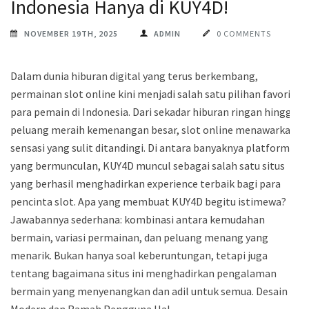
Indonesia Hanya di KUY4D!
NOVEMBER 19TH, 2025
ADMIN
0 COMMENTS
Dalam dunia hiburan digital yang terus berkembang,
permainan slot online kini menjadi salah satu pilihan favorit
para pemain di Indonesia. Dari sekadar hiburan ringan hingga
peluang meraih kemenangan besar, slot online menawarkan
sensasi yang sulit ditandingi. Di antara banyaknya platform
yang bermunculan, KUY4D muncul sebagai salah satu situs
yang berhasil menghadirkan experience terbaik bagi para
pencinta slot. Apa yang membuat KUY4D begitu istimewa?
Jawabannya sederhana: kombinasi antara kemudahan
bermain, variasi permainan, dan peluang menang yang
menarik. Bukan hanya soal keberuntungan, tetapi juga
tentang bagaimana situs ini menghadirkan pengalaman
bermain yang menyenangkan dan adil untuk semua. Desain