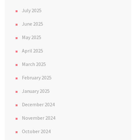
July 2025
June 2025
May 2025
April 2025
March 2025
February 2025
January 2025
December 2024
November 2024
October 2024