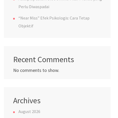
Perlu Diwaspadai
“Near Miss” Efek Psikologis: Cara Tetap
Objektif
Recent Comments
No comments to show.
Archives
August 2026