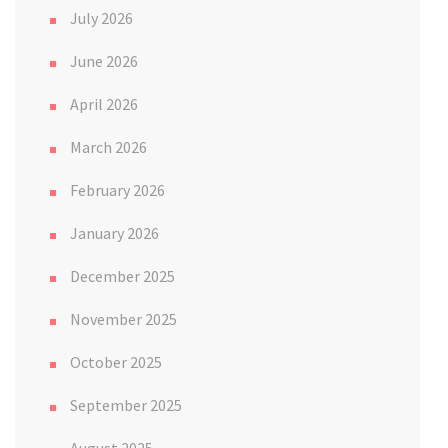
July 2026
June 2026
April 2026
March 2026
February 2026
January 2026
December 2025
November 2025
October 2025
September 2025
August 2025