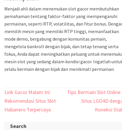
Menjadi ahli dalam menemukan slot gacor membutuhkan
pemahaman tentang faktor-faktor yang mempengaruhi
permainan, seperti RTP, volatilitas, dan fitur bonus.
Dengan
memilih mesin yang memiliki RTP tinggi, memanfaatkan
mode demo, bergabung dengan komunitas pemain,
mengelola bankroll dengan bijak, dan tetap tenang serta
fokus, Anda dapat meningkatkan peluang untuk menemukan
mesin slot yang sedang dalam kondisi gacor.
Ingatlah untuk
selalu bermain dengan bijak dan menikmati permainan.
Post
Link Gacor Malam Ini:
Tips Bermain Slot Online di
navigation
Rekomendasi Situs Slot
Situs LGO4D dengan
Habanero Terpercaya
Koneksi Stabil
Search