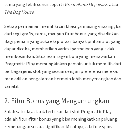
tema yang lebih serius seperti
Great Rhino Megaways
atau
The Dog House
.
Setiap permainan memiliki ciri khasnya masing-masing, baik
dari segi grafis, tema, maupun fitur bonus yang disediakan.
Bagi pemain yang suka eksplorasi, banyak pilihan slot yang
dapat dicoba, memberikan variasi permainan yang tidak
membosankan. Situs resmi agen bola yang menawarkan
Pragmatic Play memungkinkan pemain untuk memilih dari
berbagai jenis slot yang sesuai dengan preferensi mereka,
menjadikan pengalaman bermain lebih menyenangkan dan
variatif.
2. Fitur Bonus yang Menguntungkan
Salah satu daya tarik terbesar dari slot Pragmatic Play
adalah fitur-fitur bonus yang bisa meningkatkan peluang
kemenangan secara signifikan. Misalnya, ada free spins