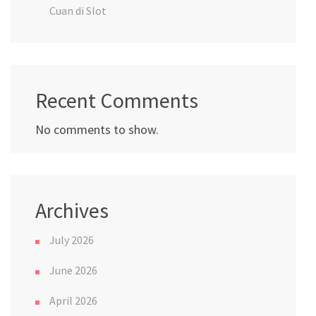
Cuan di Slot
Recent Comments
No comments to show.
Archives
July 2026
June 2026
April 2026