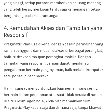
yang tinggi, setiap putaran memberikan peluang menang
yang lebih besar, meskipun tentu saja kemenangan tetap
bergantung pada keberuntungan.
4. Kemudahan Akses dan Tampilan yang
Responsif
Pragmatic Play juga dikenal dengan desain permainan yang
ramah pengguna dan mudah diakses di berbagai perangkat,
baik itu desktop maupun perangkat mobile. Dengan
tampilan yang responsif, pemain dapat menikmati
pengalaman bermain yang nyaman, baik melalui komputer
atau ponsel pintar mereka.
Hal ini sangat menguntungkan bagi pemain yang sering
bermain dalam perjalanan atau saat tidak berada di rumah.
Di situs resmi agen bola, Anda bisa memainkan slot
Pragmatic Play kapan saja dan di mana saja, tanpa khawatir