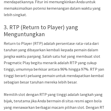
mendapatkannya. Fitur ini memungkinkan Anda untuk
memaksimalkan potensi kemenangan dalam waktu yang
lebih singkat.
3. RTP (Return to Player) yang
Menguntungkan
Return to Player (RTP) adalah persentase rata-rata dari
taruhan yang dibayarkan kembali kepada pemain dalam
jangka waktu panjang. Salah satu hal yang membuat slot
Pragmatic Play begitu menarik adalah RTP yang cukup
tinggi, umumnya berkisar antara 96% hingga 97%. RTP yang
tinggi berarti peluang pemain untuk mendapatkan kembali
sebagian besar taruhan mereka lebih besar.
Memilih slot dengan RTP yang tinggi adalah langkah yang
bijak, terutama jika Anda bermain di situs resmi agen bola
yang menawarkan berbagai macam pilihan slot. Dengan RTP