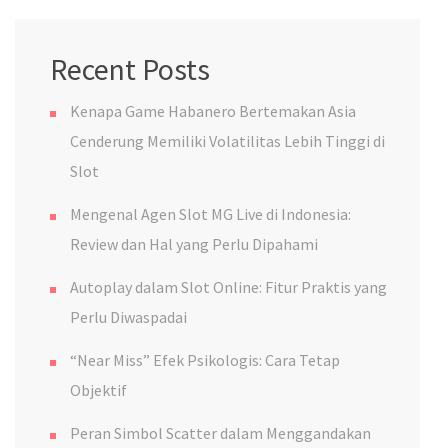
Recent Posts
Kenapa Game Habanero Bertemakan Asia
Cenderung Memiliki Volatilitas Lebih Tinggi di
Slot
Mengenal Agen Slot MG Live di Indonesia:
Review dan Hal yang Perlu Dipahami
Autoplay dalam Slot Online: Fitur Praktis yang
Perlu Diwaspadai
“Near Miss” Efek Psikologis: Cara Tetap
Objektif
Peran Simbol Scatter dalam Menggandakan