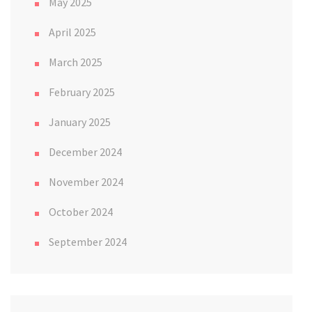
May 2025
April 2025
March 2025
February 2025
January 2025
December 2024
November 2024
October 2024
September 2024