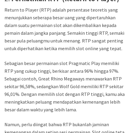
Return to Player (RTP) adalah persentase teoretis yang
menunjukkan seberapa besar uang yang dipertaruhkan
dalam suatu permainan slot akan dikembalikan kepada
pemain dalam jangka panjang. Semakin tinggi RTP, semakin
besar pula peluangmu untuk menang. RTP sangat penting
untuk diperhatikan ketika memilih slot online yang tepat.
Sebagian besar permainan slot Pragmatic Play memiliki
RTP yang cukup tinggi, berkisar antara 96% hingga 97%.
Sebagai contoh, Great Rhino Megaways menawarkan RTP
sekitar 96,58%, sedangkan Wolf Gold memiliki RTP sekitar
96,01%. Dengan memilih slot dengan RTP tinggi, kamu akan
meningkatkan peluang mendapatkan kemenangan lebih
besar dalam waktu yang lebih lama.
Namun, perlu diingat bahwa RTP bukanlah jaminan
kemenangan dalam setiap sesi permainan. Slot online tetap