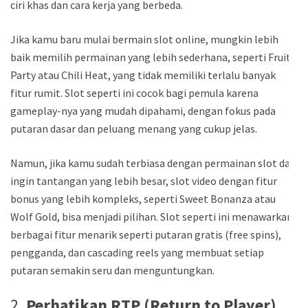
ciri khas dan cara kerja yang berbeda.
Jika kamu baru mulai bermain slot online, mungkin lebih
baik memilih permainan yang lebih sederhana, seperti Fruit
Party atau Chili Heat, yang tidak memiliki terlalu banyak
fitur rumit. Slot seperti ini cocok bagi pemula karena
gameplay-nya yang mudah dipahami, dengan fokus pada
putaran dasar dan peluang menang yang cukup jelas.
Namun, jika kamu sudah terbiasa dengan permainan slot dan
ingin tantangan yang lebih besar, slot video dengan fitur
bonus yang lebih kompleks, seperti Sweet Bonanza atau
Wolf Gold, bisa menjadi pilihan. Slot seperti ini menawarkan
berbagai fitur menarik seperti putaran gratis (free spins),
pengganda, dan cascading reels yang membuat setiap
putaran semakin seru dan menguntungkan.
2.
Perhatikan RTP (Return to Player)