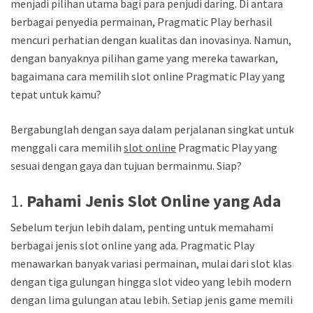
menjadi pilihan utama bagi para penjudi daring. Di antara
berbagai penyedia permainan, Pragmatic Play berhasil
mencuri perhatian dengan kualitas dan inovasinya. Namun,
dengan banyaknya pilihan game yang mereka tawarkan,
bagaimana cara memilih slot online Pragmatic Play yang
tepat untuk kamu?
Bergabunglah dengan saya dalam perjalanan singkat untuk
menggali cara memilih
slot online
Pragmatic Play yang
sesuai dengan gaya dan tujuan bermainmu. Siap?
1.
Pahami Jenis Slot Online yang Ada
Sebelum terjun lebih dalam, penting untuk memahami
berbagai jenis slot online yang ada. Pragmatic Play
menawarkan banyak variasi permainan, mulai dari slot klasik
dengan tiga gulungan hingga slot video yang lebih modern
dengan lima gulungan atau lebih. Setiap jenis game memiliki