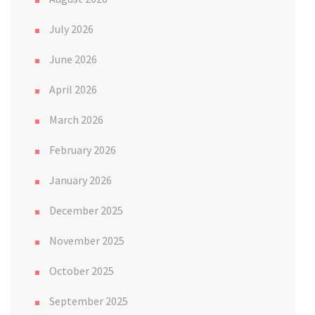
July 2026
June 2026
April 2026
March 2026
February 2026
January 2026
December 2025
November 2025
October 2025
September 2025