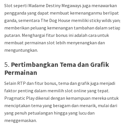
Slot seperti Madame Destiny Megaways juga menawarkan
pengganda yang dapat membuat kemenanganmu berlipat
ganda, sementara The Dog House memiliki sticky wilds yang
memberikan peluang kemenangan tambahan dalam setiap
putaran. Menghargai fitur bonus ini adalah cara untuk
membuat permainan slot lebih menyenangkan dan
menguntungkan.
5.
Pertimbangkan Tema dan Grafik
Permainan
Selain RTP dan fitur bonus, tema dan grafik juga menjadi
faktor penting dalam memilih slot online yang tepat.
Pragmatic Play dikenal dengan kemampuan mereka untuk
menciptakan tema yang beragam dan menarik, mulai dari
yang penuh petualangan hingga yang lucu dan
menggemaskan.