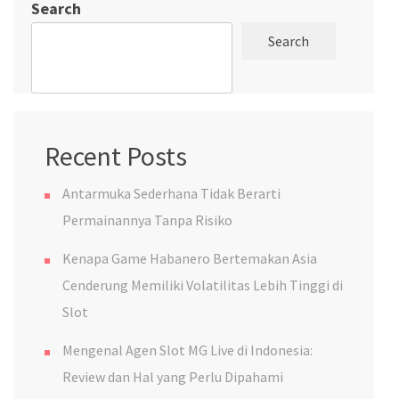
Search
Search
Recent Posts
Antarmuka Sederhana Tidak Berarti
Permainannya Tanpa Risiko
Kenapa Game Habanero Bertemakan Asia
Cenderung Memiliki Volatilitas Lebih Tinggi di
Slot
Mengenal Agen Slot MG Live di Indonesia:
Review dan Hal yang Perlu Dipahami