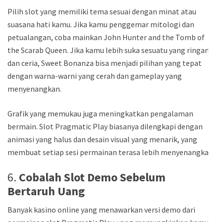
Pilih slot yang memiliki tema sesuai dengan minat atau
suasana hati kamu. Jika kamu penggemar mitologi dan
petualangan, coba mainkan John Hunter and the Tomb of
the Scarab Queen. Jika kamu lebih suka sesuatu yang ringan
dan ceria, Sweet Bonanza bisa menjadi pilihan yang tepat
dengan warna-warni yang cerah dan gameplay yang
menyenangkan.
Grafik yang memukau juga meningkatkan pengalaman
bermain. Slot Pragmatic Play biasanya dilengkapi dengan
animasi yang halus dan desain visual yang menarik, yang
membuat setiap sesi permainan terasa lebih menyenangkan.
6.
Cobalah Slot Demo Sebelum
Bertaruh Uang
Banyak kasino online yang menawarkan versi demo dari