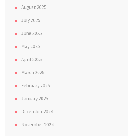
August 2025
July 2025
June 2025
May 2025
April 2025
March 2025
February 2025
January 2025
December 2024
November 2024