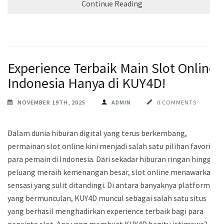
Continue Reading
Experience Terbaik Main Slot Online
Indonesia Hanya di KUY4D!
NOVEMBER 19TH, 2025
ADMIN
0 COMMENTS
Dalam dunia hiburan digital yang terus berkembang,
permainan slot online kini menjadi salah satu pilihan favorit
para pemain di Indonesia. Dari sekadar hiburan ringan hingga
peluang meraih kemenangan besar, slot online menawarkan
sensasi yang sulit ditandingi. Di antara banyaknya platform
yang bermunculan, KUY4D muncul sebagai salah satu situs
yang berhasil menghadirkan experience terbaik bagi para