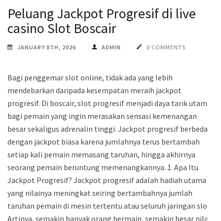
Peluang Jackpot Progresif di live
casino Slot Boscair
JANUARY 8TH, 2026
ADMIN
0 COMMENTS
Bagi penggemar slot online, tidak ada yang lebih
mendebarkan daripada kesempatan meraih jackpot
progresif. Di boscair, slot progresif menjadi daya tarik utama
bagi pemain yang ingin merasakan sensasi kemenangan
besar sekaligus adrenalin tinggi. Jackpot progresif berbeda
dengan jackpot biasa karena jumlahnya terus bertambah
setiap kali pemain memasang taruhan, hingga akhirnya
seorang pemain beruntung memenangkannya. 1. Apa Itu
Jackpot Progresif? Jackpot progresif adalah hadiah utama
yang nilainya meningkat seiring bertambahnya jumlah
taruhan pemain di mesin tertentu atau seluruh jaringan slot.
Artinya, semakin banyak orang bermain, semakin besar nilai