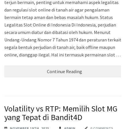
terjun bermain, penting untuk memahami aspek legalitas
dan regulasi slot online di tanah air agar pengalaman
bermain tetap aman dan bebas masalah hukum. Status
Legalitas Slot Online di Indonesia Di Indonesia, perjudian
secara umum diatur dan dibatasi oleh hukum. Menurut
Undang-Undang Nomor 7 Tahun 1974 dan peraturan terkait,
segala bentuk perjudian di tanah air, baik offline maupun
online, dianggap ilegal. Hal ini termasuk permainan slot …
Continue Reading
Volatility vs RTP: Memilih Slot MG
yang Tepat di Bandit4D
NOVEMBER 19TH, 2025
ADMIN
0 COMMENTS