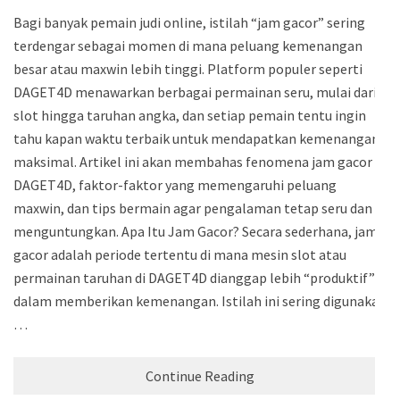
Bagi banyak pemain judi online, istilah “jam gacor” sering
terdengar sebagai momen di mana peluang kemenangan
besar atau maxwin lebih tinggi. Platform populer seperti
DAGET4D menawarkan berbagai permainan seru, mulai dari
slot hingga taruhan angka, dan setiap pemain tentu ingin
tahu kapan waktu terbaik untuk mendapatkan kemenangan
maksimal. Artikel ini akan membahas fenomena jam gacor di
DAGET4D, faktor-faktor yang memengaruhi peluang
maxwin, dan tips bermain agar pengalaman tetap seru dan
menguntungkan. Apa Itu Jam Gacor? Secara sederhana, jam
gacor adalah periode tertentu di mana mesin slot atau
permainan taruhan di DAGET4D dianggap lebih “produktif”
dalam memberikan kemenangan. Istilah ini sering digunakan
…
Continue Reading