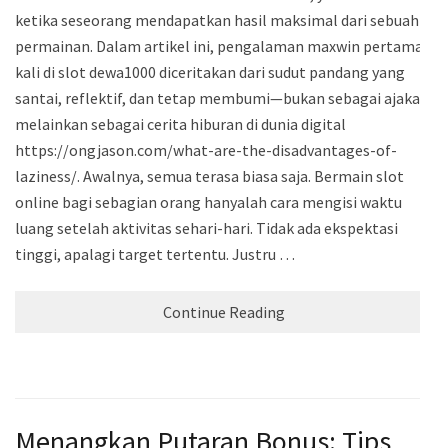
ketika seseorang mendapatkan hasil maksimal dari sebuah
permainan. Dalam artikel ini, pengalaman maxwin pertama
kali di slot dewa1000 diceritakan dari sudut pandang yang
santai, reflektif, dan tetap membumi—bukan sebagai ajakan,
melainkan sebagai cerita hiburan di dunia digital
https://ongjason.com/what-are-the-disadvantages-of-
laziness/. Awalnya, semua terasa biasa saja. Bermain slot
online bagi sebagian orang hanyalah cara mengisi waktu
luang setelah aktivitas sehari-hari. Tidak ada ekspektasi
tinggi, apalagi target tertentu. Justru …
Continue Reading
Menangkan Putaran Bonus: Tips