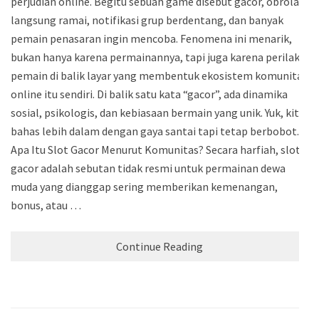
perjudian online. Begitu sebuah game disebut gacor, obrolan
langsung ramai, notifikasi grup berdentang, dan banyak
pemain penasaran ingin mencoba. Fenomena ini menarik,
bukan hanya karena permainannya, tapi juga karena perilaku
pemain di balik layar yang membentuk ekosistem komunitas
online itu sendiri. Di balik satu kata “gacor”, ada dinamika
sosial, psikologis, dan kebiasaan bermain yang unik. Yuk, kita
bahas lebih dalam dengan gaya santai tapi tetap berbobot.
Apa Itu Slot Gacor Menurut Komunitas? Secara harfiah, slot
gacor adalah sebutan tidak resmi untuk permainan dewa
muda yang dianggap sering memberikan kemenangan,
bonus, atau …
Continue Reading